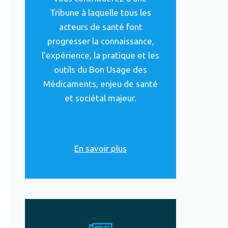
Tribune à laquelle tous les
acteurs de santé font
progresser la connaissance,
l’expérience, la pratique et les
outils du Bon Usage des
Médicaments, enjeu de santé
et sociétal majeur.
En savoir plus