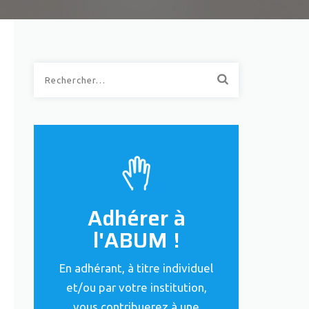
Rechercher :
Adhérer à
l'ABUM !
En adhérant, à titre individuel
et/ou par votre institution,
vous contribuerez à une