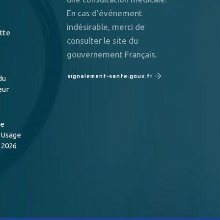
En cas d’événement
indésirable, merci de
utte
consulter le site du
gouvernement Français.
signalement-sante.gouv.fr
du
eur
de
n Usage
 2026