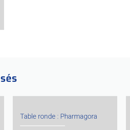
ssés
Table ronde : Pharmagora