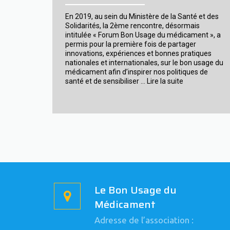
2021
au
En 2019, au sein du Ministère de la Santé et des
Ministère
Solidarités, la 2ème rencontre, désormais
des
intitulée « Forum Bon Usage du médicament », a
Solidarités
permis pour la première fois de partager
et
innovations, expériences et bonnes pratiques
de
nationales et internationales, sur le bon usage du
la
médicament afin d’inspirer nos politiques de
Santé
Replay
santé et de sensibiliser …
Lire la suite
:
Le
Forum
du
Bon
Usage
du
Médicament
2019
Le Bon Usage du
Médicament
Adresse de l’association :