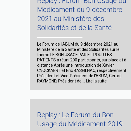
Replay : Forum Bon Usage du
de
l’ABUM
Médicament du 9 décembre
:
Le
2021 au Ministère des
bon
Solidarités et de la Santé
usage
pour
diminuer
l’impact
Le Forum de l’ABUM du 9 décembre 2021 au
environnemental
Ministère de la Santé et des Solidarités sur le
des
thème LE BON USAGE PAR ET POUR LES
médicaments
PATIENTS a réuni 200 participants, sur place et à
distance Après une introduction de Xavier
CNOCKAERT et Eric BASEILHAC, respectivement
Président et Vice-Président de l’ABUM, Gérard
Replay
RAYMOND, Président de …
Lire la suite
:
Forum
Bon
Usage
du
Médicament
Replay : Le Forum du Bon
du
Usage du Médicament 2019
9
décembre