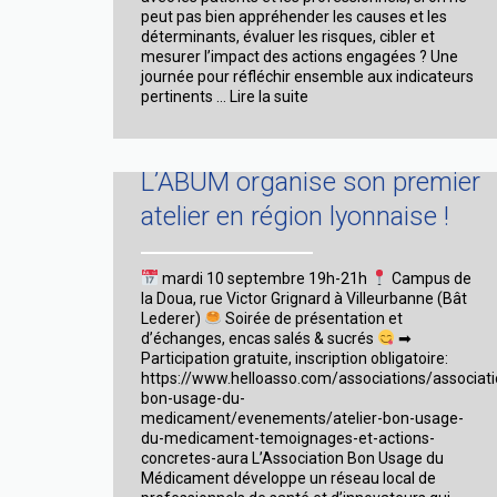
peut pas bien appréhender les causes et les
déterminants, évaluer les risques, cibler et
mesurer l’impact des actions engagées ? Une
journée pour réfléchir ensemble aux indicateurs
Forum
pertinents …
Lire la suite
annuel
de
l’Association
Bon
L’ABUM organise son premier
Usage
atelier en région lyonnaise !
du
Médicament,
le
18
mardi 10 septembre 19h-21h
Campus de
juin
la Doua, rue Victor Grignard à Villeurbanne (Bât
2025
Lederer)
Soirée de présentation et
d’échanges, encas salés & sucrés
➡
Participation gratuite, inscription obligatoire:
https://www.helloasso.com/associations/associati
bon-usage-du-
medicament/evenements/atelier-bon-usage-
du-medicament-temoignages-et-actions-
concretes-aura L’Association Bon Usage du
Médicament développe un réseau local de