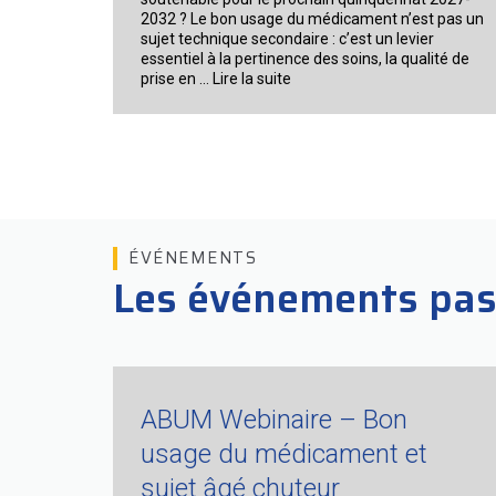
2032 ? Le bon usage du médicament n’est pas un
sujet technique secondaire : c’est un levier
essentiel à la pertinence des soins, la qualité de
Prochain
prise en …
Lire la suite
Forum
de
l’Association
Bon
Usage
du
Médicament
–
ÉVÉNEMENTS
8
Les événements pa
septembre
2026
ABUM Webinaire – Bon
usage du médicament et
sujet âgé chuteur