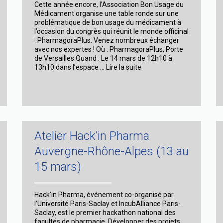
Cette année encore, l’Association Bon Usage du
Médicament organise une table ronde sur une
problématique de bon usage du médicament à
l’occasion du congrès qui réunit le monde officinal
: PharmagoraPlus. Venez nombreux échanger
avec nos expertes ! Où : PharmagoraPlus, Porte
de Versailles Quand : Le 14 mars de 12h10 à
Table
13h10 dans l’espace …
Lire la suite
ronde
:
Pharmagora
Atelier Hack’in Pharma
Auvergne-Rhône-Alpes (13 au
15 mars)
Hack’in Pharma, événement co-organisé par
l’Université Paris-Saclay et IncubAlliance Paris-
Saclay, est le premier hackathon national des
facultés de pharmacie. Développer des projets