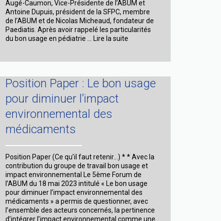
Augé-Caumon, Vice-Présidente de l’ABUM et
Antoine Dupuis, président de la SFPC, membre
de l’ABUM et de Nicolas Micheaud, fondateur de
Paediatis. Après avoir rappelé les particularités
Pharmagora
du bon usage en pédiatrie …
Lire la suite
:
Bon
usage
des
Position Paper : Le bon usage
médicaments
en
pour diminuer l’impact
pédiatrie
(8
environnemental des
mars)
médicaments
Position Paper (Ce qu’il faut retenir…) * * Avec la
contribution du groupe de travail bon usage et
impact environnemental Le 5ème Forum de
l’ABUM du 18 mai 2023 intitulé « Le bon usage
pour diminuer l’impact environnemental des
médicaments » a permis de questionner, avec
l’ensemble des acteurs concernés, la pertinence
d’intégrer l’impact environnemental comme une