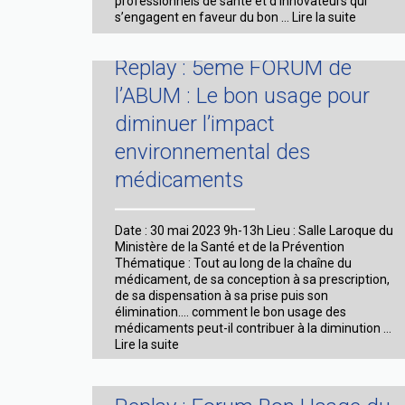
professionnels de santé et d’innovateurs qui
L’ABUM
s’engagent en faveur du bon …
Lire la suite
organise
son
Replay : 5eme FORUM de
premier
atelier
l’ABUM : Le bon usage pour
en
région
diminuer l’impact
lyonnais
environnemental des
!
médicaments
Date : 30 mai 2023 9h-13h Lieu : Salle Laroque du
Ministère de la Santé et de la Prévention
Thématique : Tout au long de la chaîne du
médicament, de sa conception à sa prescription,
de sa dispensation à sa prise puis son
élimination…. comment le bon usage des
médicaments peut-il contribuer à la diminution …
Replay
Lire la suite
:
5eme
FORUM