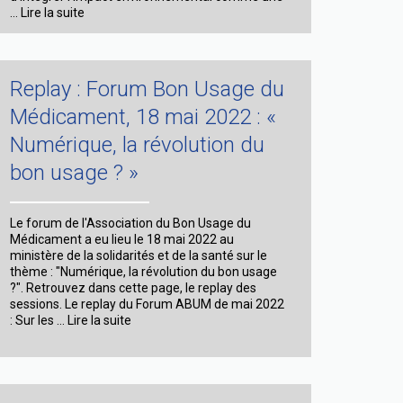
Position
…
Lire la suite
Paper
:
Le
bon
Replay : Forum Bon Usage du
usage
pour
Médicament, 18 mai 2022 : «
diminuer
Numérique, la révolution du
l’impact
environnemental
bon usage ? »
des
médicaments
Le forum de l'Association du Bon Usage du
Médicament a eu lieu le 18 mai 2022 au
ministère de la solidarités et de la santé sur le
thème : "Numérique, la révolution du bon usage
?". Retrouvez dans cette page, le replay des
sessions. Le replay du Forum ABUM de mai 2022
Replay
: Sur les …
Lire la suite
:
Forum
Bon
Usage
du