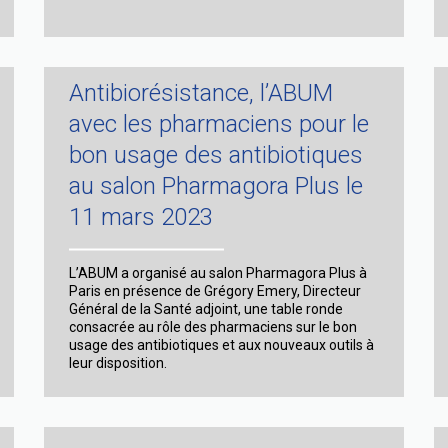
annuel
de
l’Association
Bon
Usage
Antibiorésistance, l’ABUM
du
Médicament,
avec les pharmaciens pour le
le
e
bon usage des antibiotiques
11
juin
au salon Pharmagora Plus le
2024
11 mars 2023
L’ABUM a organisé au salon Pharmagora Plus à
Paris en présence de Grégory Emery, Directeur
Général de la Santé adjoint, une table ronde
consacrée au rôle des pharmaciens sur le bon
usage des antibiotiques et aux nouveaux outils à
leur disposition.