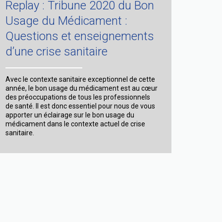
Replay : Tribune 2020 du Bon
Médicament,
18
Usage du Médicament :
mai
Questions et enseignements
2022
:
d’une crise sanitaire
«
Numérique,
la
révolution
Avec le contexte sanitaire exceptionnel de cette
du
année, le bon usage du médicament est au cœur
bon
des préoccupations de tous les professionnels
usage
de santé. Il est donc essentiel pour nous de vous
?
apporter un éclairage sur le bon usage du
»
médicament dans le contexte actuel de crise
sanitaire.