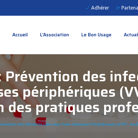
Adhérer
Partena
Accueil
L’Association
Le Bon Usage
Actual
 Prévention des infec
es périphériques (VV
n des pratiques prof
évention Des Infections Liées Aux Voies Veineuses Périphériques (VVP) : Audi