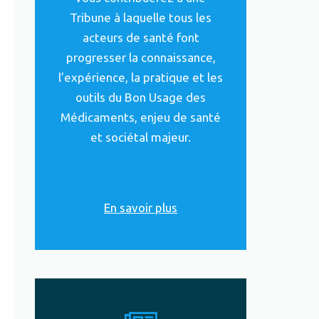
Tribune à laquelle tous les
acteurs de santé font
progresser la connaissance,
l’expérience, la pratique et les
outils du Bon Usage des
Médicaments, enjeu de santé
et sociétal majeur.
En savoir plus