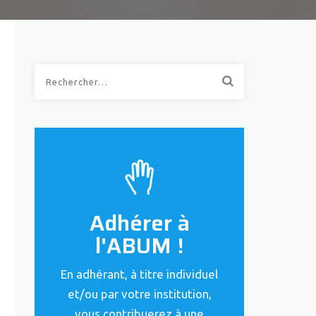
Rechercher :
Adhérer à
l'ABUM !
En adhérant, à titre individuel
et/ou par votre institution,
vous contribuerez à une