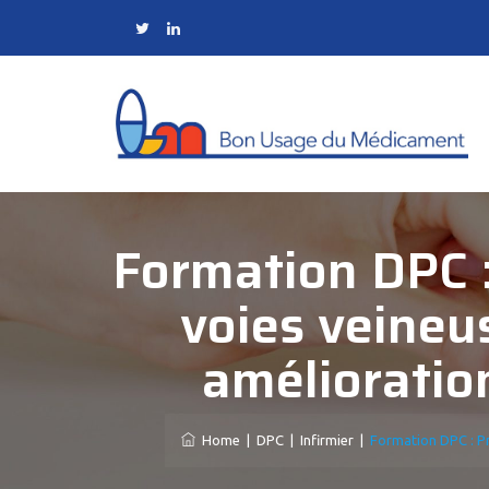
Formation DPC :
voies veineus
amélioratio
Home
|
DPC
|
Infirmier
|
Formation DPC : Pr