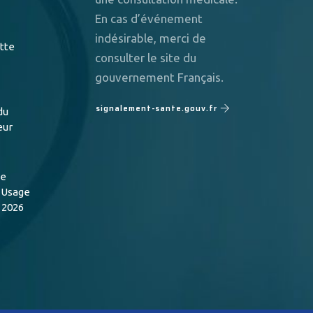
En cas d’événement
indésirable, merci de
utte
consulter le site du
gouvernement Français.
signalement-sante.gouv.fr
du
eur
de
n Usage
 2026