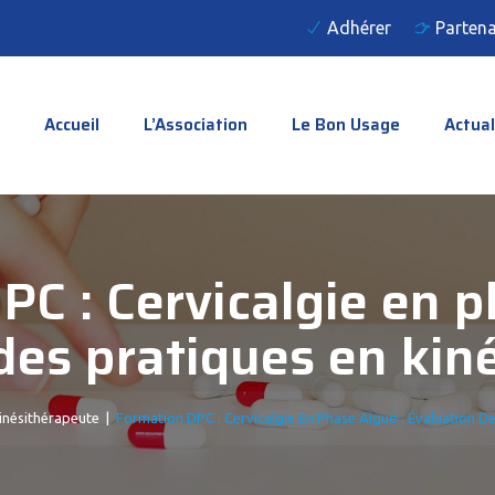
Adhérer
Partena
Accueil
L’Association
Le Bon Usage
Actual
C : Cervicalgie en p
des pratiques en kiné
inésithérapeute
|
Formation DPC : Cervicalgie En Phase Aiguë : Évaluation De