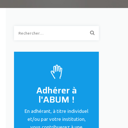
Rechercher :
Adhérer à
l'ABUM !
En adhérant, à titre individuel
et/ou par votre institution,
vous contribuerez à une