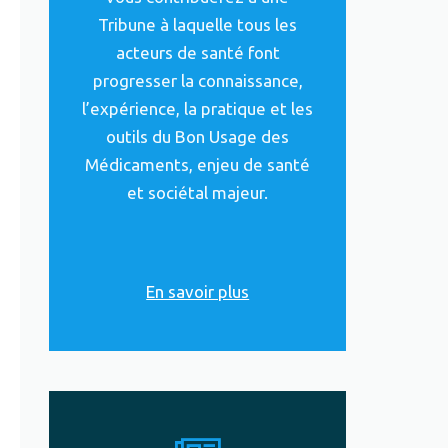
Tribune à laquelle tous les
acteurs de santé font
progresser la connaissance,
l’expérience, la pratique et les
outils du Bon Usage des
Médicaments, enjeu de santé
et sociétal majeur.
En savoir plus