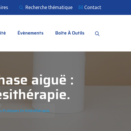
ires
Recherche thématique
Contact
ité
Évènements
Boîte À Outils
hase aiguë :
sithérapie.
s Pratiques En Kinésithérapie.