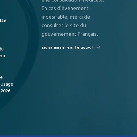
En cas d’événement
indésirable, merci de
utte
consulter le site du
gouvernement Français.
signalement-sante.gouv.fr
du
eur
de
n Usage
 2026