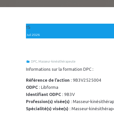
15
Juil
2026
DPC
,
Masseur-kinésithérapeute
Informations sur la formation DPC :
Référence de l’action
: 9B3V2525004
ODPC
: Libforma
Identifiant ODPC
: 9B3V
Profession(s) visée(s)
: Masseur-kinésithéra
Spécialité(s) visée(s)
: Masseur-kinésithéra