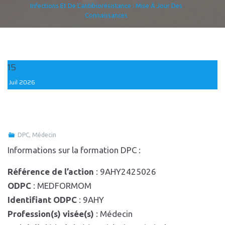
Infections Et De L’antibiorésistance : Mise À Jour Des
Connaissances
15
Juil
2026
DPC
,
Médecin
Informations sur la formation DPC :
Référence de l’action
: 9AHY2425026
ODPC
: MEDFORMOM
Identifiant ODPC
: 9AHY
Profession(s) visée(s)
: Médecin