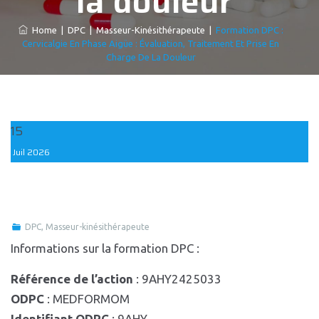
la douleur
Home
|
DPC
|
Masseur-Kinésithérapeute
|
Formation DPC :
Cervicalgie En Phase Aigüe : Évaluation, Traitement Et Prise En
Charge De La Douleur
15
Juil
2026
DPC
,
Masseur-kinésithérapeute
Informations sur la formation DPC :
Référence de l’action
: 9AHY2425033
ODPC
: MEDFORMOM
Identifiant ODPC
: 9AHY