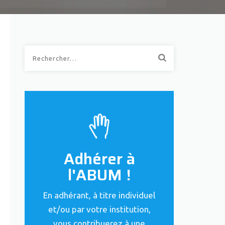
Rechercher :
Adhérer à
l'ABUM !
En adhérant, à titre individuel
et/ou par votre institution,
vous contribuerez à une