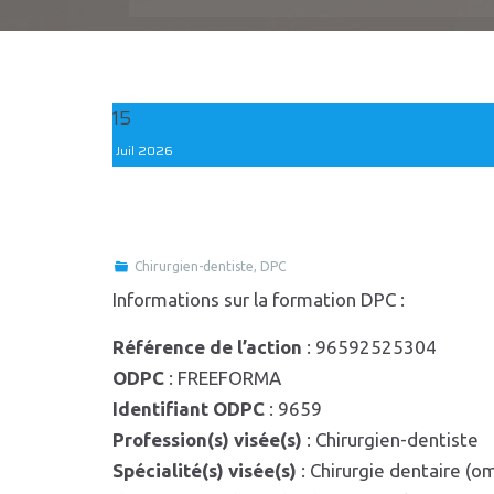
15
Juil
2026
Chirurgien-dentiste
,
DPC
Informations sur la formation DPC :
Référence de l’action
: 96592525304
ODPC
: FREEFORMA
Identifiant ODPC
: 9659
Profession(s) visée(s)
: Chirurgien-dentiste
Spécialité(s) visée(s)
: Chirurgie dentaire (o