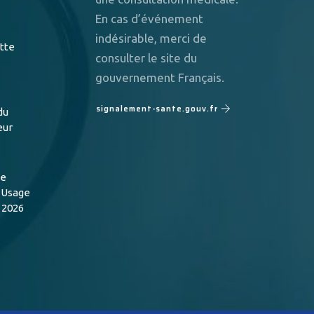
En cas d’événement
indésirable, merci de
utte
consulter le site du
gouvernement Français.
signalement-sante.gouv.fr
du
eur
de
n Usage
 2026