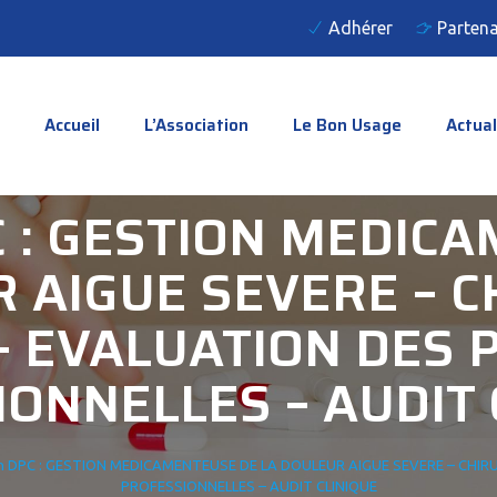
Adhérer
Partena
Accueil
L’Association
Le Bon Usage
Actual
C : GESTION MEDIC
 AIGUE SEVERE – C
– EVALUATION DES 
ONNELLES – AUDIT 
n DPC : GESTION MEDICAMENTEUSE DE LA DOULEUR AIGUE SEVERE – CHI
PROFESSIONNELLES – AUDIT CLINIQUE