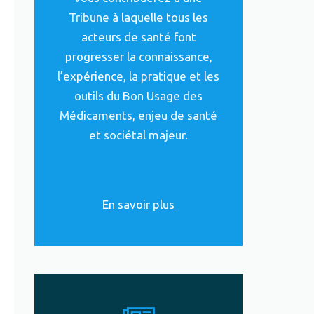
Tribune à laquelle tous les
acteurs de santé font
progresser la connaissance,
l’expérience, la pratique et les
outils du Bon Usage des
Médicaments, enjeu de santé
et sociétal majeur.
En savoir plus