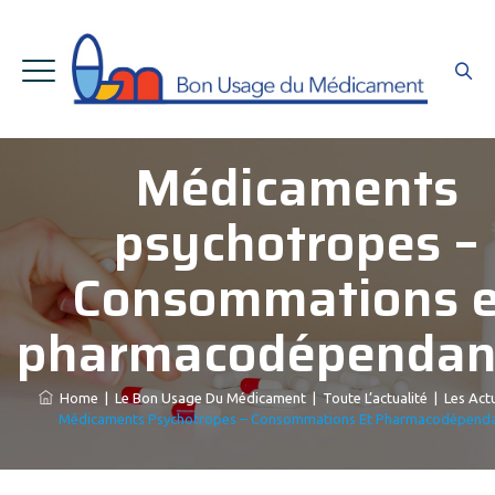
Médicaments
psychotropes –
Consommations e
pharmacodépendan
Home
|
Le Bon Usage Du Médicament
|
Toute L’actualité
|
Les Actu
Médicaments Psychotropes – Consommations Et Pharmacodépend