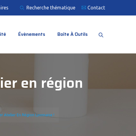
ires
Recherche thématique
Contact
ité
Évènements
Boîte À Outils
ier en région
 Atelier En Région Lyonnaise !