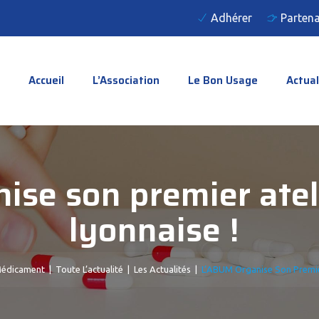
Adhérer
Partena
Accueil
L’Association
Le Bon Usage
Actual
ise son premier atel
lyonnaise !
Médicament
|
Toute L’actualité
|
Les Actualités
|
L’ABUM Organise Son Premier