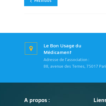
PREVIOUS
Le Bon Usage du
Médicament
Adresse de l’association :
88, avenue des Ternes, 75017 Pari
A propos :
Liens