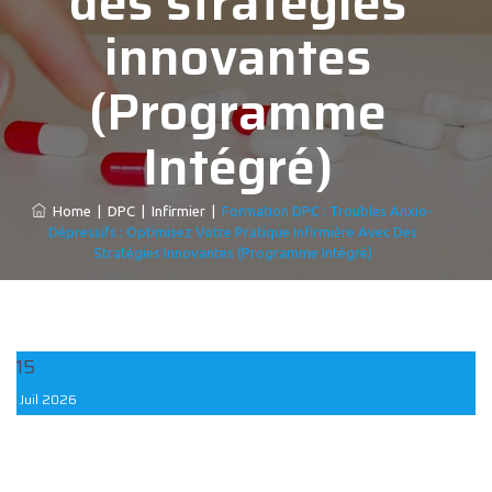
des stratégies
innovantes
(Programme
Intégré)
Home
|
DPC
|
Infirmier
|
Formation DPC : Troubles Anxio-
Dépressifs : Optimisez Votre Pratique Infirmière Avec Des
Stratégies Innovantes (Programme Intégré)
15
Juil
2026