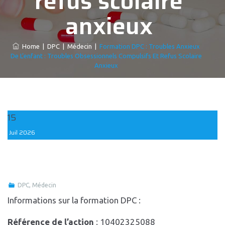
refus scolaire
anxieux
Home
|
DPC
|
Médecin
|
Formation DPC : Troubles Anxieux
De L’enfant : Troubles Obsessionnels Compulsifs Et Refus Scolaire
Anxieux
15
Juil
2026
DPC
,
Médecin
Informations sur la formation DPC :
Référence de l’action
: 10402325088