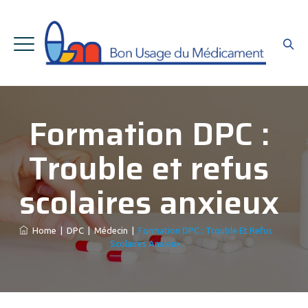
Formation DPC :
Trouble et refus
scolaires anxieux
Home
|
DPC
|
Médecin
|
Formation DPC : Trouble Et Refus
Scolaires Anxieux