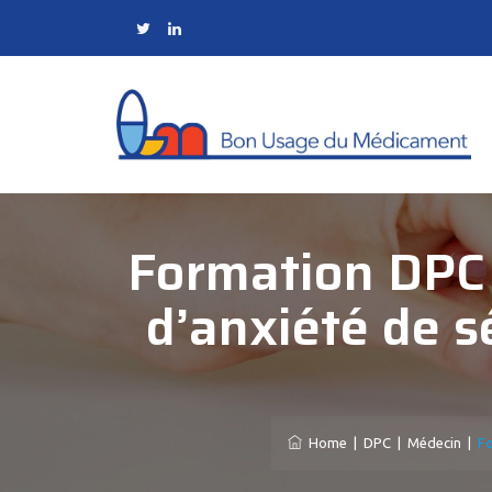
Formation DPC 
d’anxiété de s
Home
|
DPC
|
Médecin
|
Fo