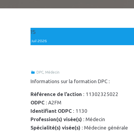
15
Juil
2026
DPC
,
Médecin
Informations sur la formation DPC :
Référence de l’action
: 11302325022
ODPC
: A2FM
Identifiant ODPC
: 1130
Profession(s) visée(s)
: Médecin
Spécialité(s) visée(s)
: Médecine générale