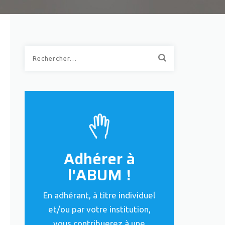
Rechercher :
Adhérer à
l'ABUM !
En adhérant, à titre individuel
et/ou par votre institution,
vous contribuerez à une