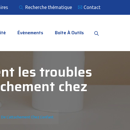
ires
Recherche thématique
Contact
ité
Évènements
Boîte À Outils
t les troubles
tachement chez
De L’attachement Chez L’enfant.