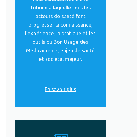
Tribune à laquelle tous les
acteurs de santé font
progresser la connaissance,
l’expérience, la pratique et les
outils du Bon Usage des
Médicaments, enjeu de santé
et sociétal majeur.
En savoir plus