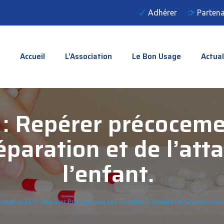
Adhérer
Partena
Accueil
L’Association
Le Bon Usage
Actual
: Repérer précocemen
éparation et de l’at
l’enfant.
rmation DPC : Repérer Précocement Les Troubles D’anxiété De Séparation Et 