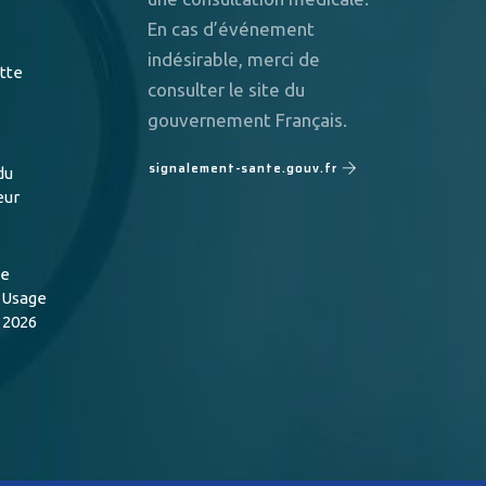
En cas d’événement
indésirable, merci de
utte
consulter le site du
gouvernement Français.
signalement-sante.gouv.fr
du
eur
de
n Usage
 2026