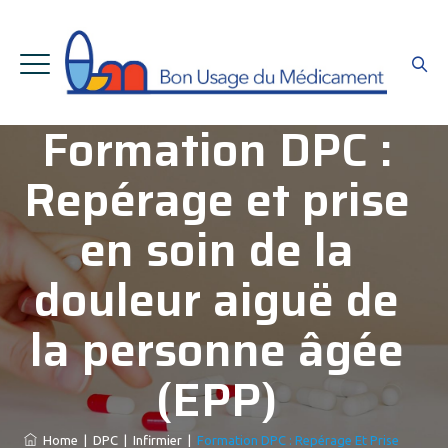
Formation DPC :
Repérage et prise
en soin de la
douleur aiguë de
la personne âgée
(EPP)
Home
|
DPC
|
Infirmier
|
Formation DPC : Repérage Et Prise