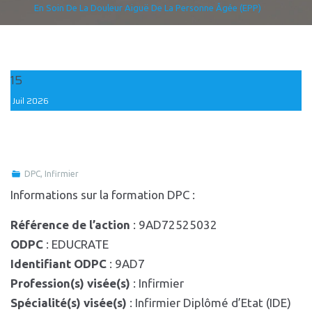
En Soin De La Douleur Aiguë De La Personne Âgée (EPP)
15
Juil
2026
DPC
,
Infirmier
Informations sur la formation DPC :
Référence de l’action
: 9AD72525032
ODPC
: EDUCRATE
Identifiant ODPC
: 9AD7
Profession(s) visée(s)
: Infirmier
Spécialité(s) visée(s)
: Infirmier Diplômé d’Etat (IDE)