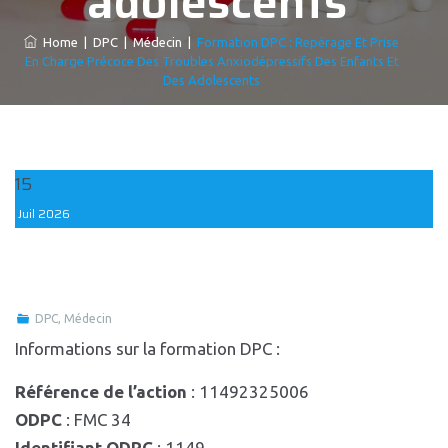
adolescents
Home
|
DPC
|
Médecin
|
Formation DPC : Repérage Et Prise
En Charge Précoce Des Troubles Anxiodépressifs Des Enfants Et
Des Adolescents
15
Juil
2026
DPC
,
Médecin
Informations sur la formation DPC :
Référence de l’action
: 11492325006
ODPC
: FMC 34
Identifiant ODPC
: 1149