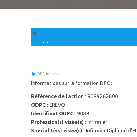
15
Juil
2026
DPC
,
Infirmier
Informations sur la formation DPC :
Référence de l’action
: 90892626001
ODPC
: EREVO
Identifiant ODPC
: 9089
Profession(s) visée(s)
: Infirmier
Spécialité(s) visée(s)
: Infirmier Diplômé d’Et