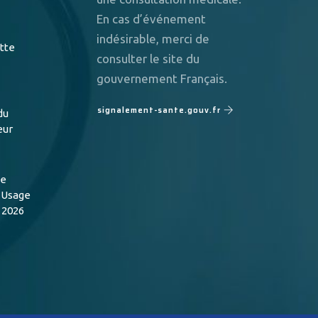
En cas d’événement
indésirable, merci de
utte
consulter le site du
gouvernement Français.
signalement-sante.gouv.fr
du
eur
de
n Usage
 2026