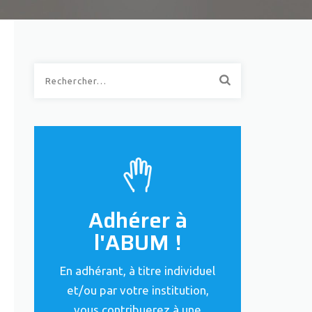
Rechercher :
Adhérer à
l'ABUM !
En adhérant, à titre individuel
et/ou par votre institution,
vous contribuerez à une