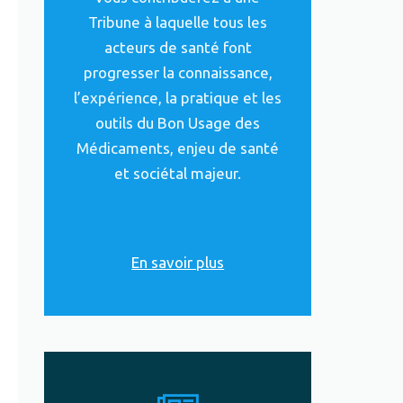
Tribune à laquelle tous les
acteurs de santé font
progresser la connaissance,
l’expérience, la pratique et les
outils du Bon Usage des
Médicaments, enjeu de santé
et sociétal majeur.
En savoir plus