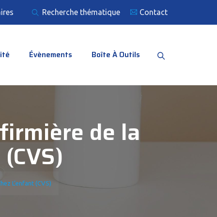
ires
Recherche thématique
Contact
ité
Évènements
Boîte À Outils
firmière de la
 (CVS)
hez L’enfant (CVS)