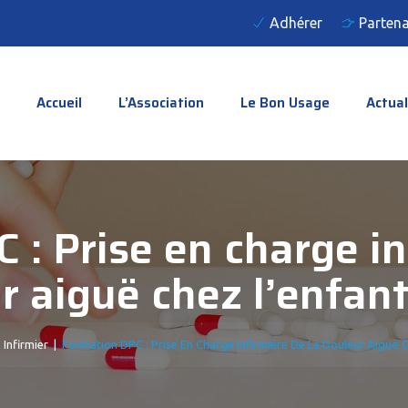
Adhérer
Partena
Accueil
L’Association
Le Bon Usage
Actual
: Prise en charge in
r aiguë chez l’enfant
|
Infirmier
|
Formation DPC : Prise En Charge Infirmière De La Douleur Aiguë C