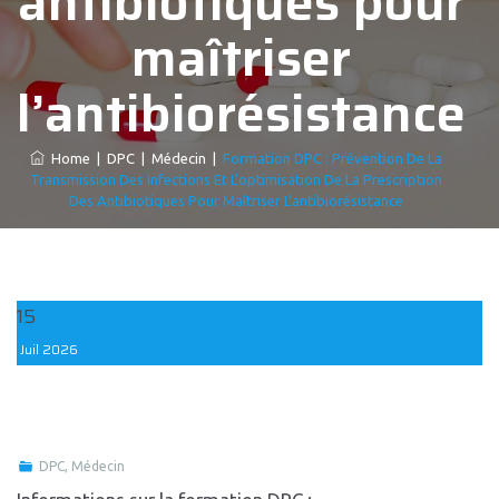
antibiotiques pour
maîtriser
l’antibiorésistance
Home
|
DPC
|
Médecin
|
Formation DPC : Prévention De La
Transmission Des Infections Et L’optimisation De La Prescription
Des Antibiotiques Pour Maîtriser L’antibiorésistance
15
Juil
2026
DPC
,
Médecin