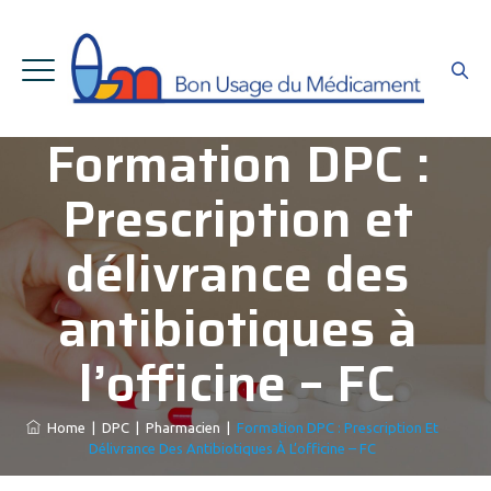
Formation DPC :
Prescription et
délivrance des
antibiotiques à
l’officine – FC
Home
|
DPC
|
Pharmacien
|
Formation DPC : Prescription Et
Délivrance Des Antibiotiques À L’officine – FC