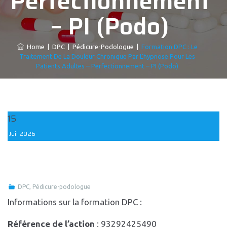
Perfectionnement
– PI (Podo)
Home
|
DPC
|
Pédicure-Podologue
|
Formation DPC : Le
Traitement De La Douleur Chronique Par L’hypnose Pour Les
Patients Adultes – Perfectionnement – PI (Podo)
15
Juil
2026
DPC
,
Pédicure-podologue
Informations sur la formation DPC :
Référence de l’action
: 93292425490