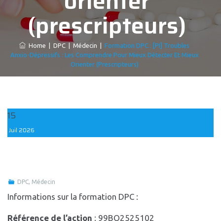
orienter
(prescripteurs)
Home
|
DPC
|
Médecin
|
Formation DPC : [PI] Troubles
Anxio-Dépressifs : Les Comprendre Pour Mieux Détecter Et Mieux
Orienter (prescripteurs)
15
Juil
2026
DPC
,
Médecin
Informations sur la formation DPC :
Référence de l’action
: 99BQ2525102