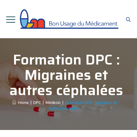
Formation DPC :
Migraines et
autres céphalées
Home
|
DPC
|
Médecin
|
Formation DPC : Migraines Et
Autres Céphalées