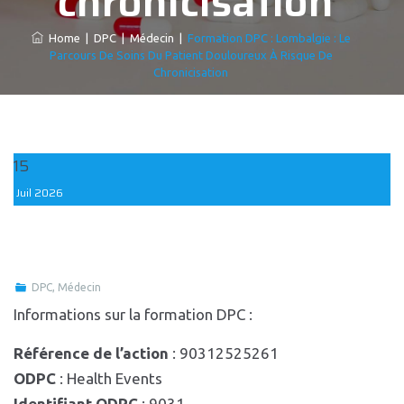
chronicisation
Home
|
DPC
|
Médecin
|
Formation DPC : Lombalgie : Le
Parcours De Soins Du Patient Douloureux À Risque De
Chronicisation
15
Juil
2026
DPC
,
Médecin
Informations sur la formation DPC :
Référence de l’action
: 90312525261
ODPC
: Health Events
Identifiant ODPC
: 9031