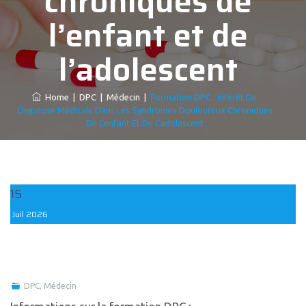
chroniques de
l’enfant et de
l’adolescent
Home
|
DPC
|
Médecin
|
Formation DPC : Intérêt De
L’hypnose Médicale Dans Les Syndromes Douloureux Chroniques
De L’enfant Et De L’adolescent
15
Juil
2026
DPC
,
Médecin