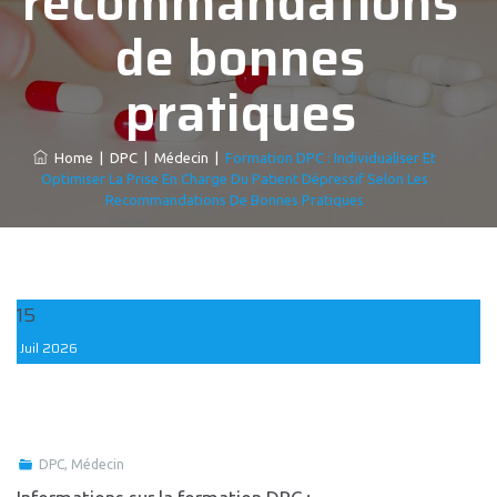
recommandations
de bonnes
pratiques
Home
|
DPC
|
Médecin
|
Formation DPC : Individualiser Et
Optimiser La Prise En Charge Du Patient Dépressif Selon Les
Recommandations De Bonnes Pratiques
15
Juil
2026
DPC
,
Médecin