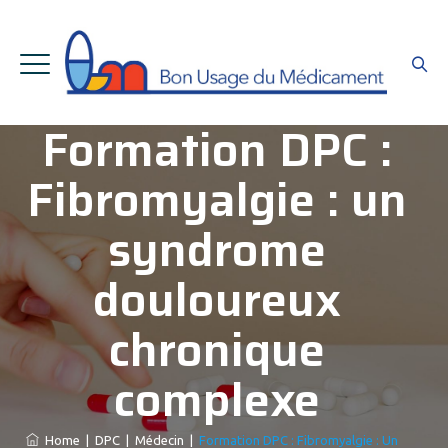
Formation DPC :
Fibromyalgie : un
syndrome
douloureux
chronique
complexe
Home
|
DPC
|
Médecin
|
Formation DPC : Fibromyalgie : Un