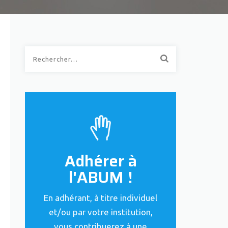
Rechercher :
Adhérer à
l'ABUM !
En adhérant, à titre individuel
et/ou par votre institution,
vous contribuerez à une