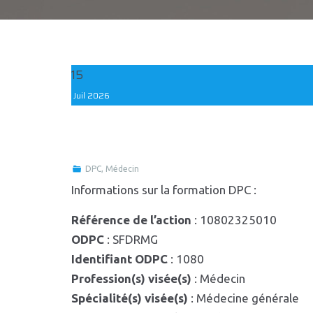
15
Juil
2026
DPC
,
Médecin
Informations sur la formation DPC :
Référence de l’action
: 10802325010
ODPC
: SFDRMG
Identifiant ODPC
: 1080
Profession(s) visée(s)
: Médecin
Spécialité(s) visée(s)
: Médecine générale