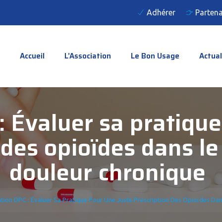
Adhérer
Partena
Accueil
L’Association
Le Bon Usage
Actual
 Évaluer sa pratique
 des opioïdes dans le
douleur chronique
tion DPC : Évaluer Sa Pratique Pour Une Juste Prescription Des Opioïdes Da