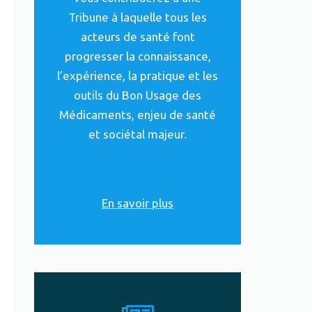
Tribune à laquelle tous les
acteurs de santé font
progresser la connaissance,
l’expérience, la pratique et les
outils du Bon Usage des
Médicaments, enjeu de santé
et sociétal majeur.
En savoir plus