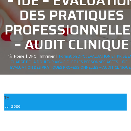
– IDE – EVALUATIO
DES PRATIQUES
PROFESSIONNELLE
– AUDIT CLINIQUE
Home
|
DPC
|
Infirmier
|
Formation DPC : EVALUATION ET PRISE E
CHARGE DE LA DOULEUR AIGUË CHEZ LES PERSONNES AGEES – IDE –
EVALUATION DES PRATIQUES PROFESSIONNELLES – AUDIT CLINIQUE
15
Juil
2026