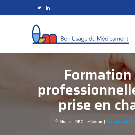
Formation 
professionnell
prise en ch
Home
|
DPC
|
Médecin
|
Formation DPC :