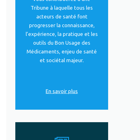
Tribune à laquelle tous les
acteurs de santé font
progresser la connaissance,
l’expérience, la pratique et les
outils du Bon Usage des
Médicaments, enjeu de santé
et sociétal majeur.
En savoir plus