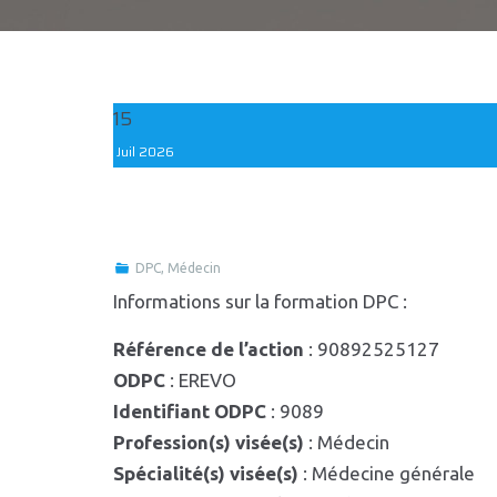
15
Juil
2026
DPC
,
Médecin
Informations sur la formation DPC :
Référence de l’action
: 90892525127
ODPC
: EREVO
Identifiant ODPC
: 9089
Profession(s) visée(s)
: Médecin
Spécialité(s) visée(s)
: Médecine générale