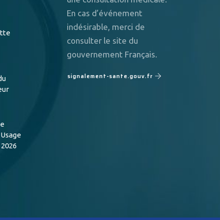
En cas d’événement
indésirable, merci de
utte
consulter le site du
gouvernement Français.
signalement-sante.gouv.fr
du
eur
de
n Usage
 2026