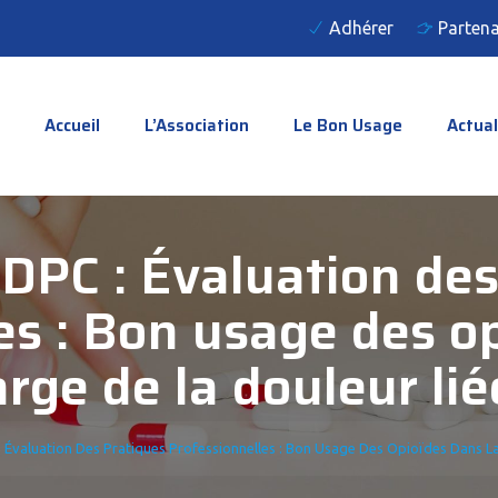
Adhérer
Partena
Accueil
L’Association
Le Bon Usage
Actual
DPC : Évaluation des
es : Bon usage des op
arge de la douleur li
 Évaluation Des Pratiques Professionnelles : Bon Usage Des Opioïdes Dans La