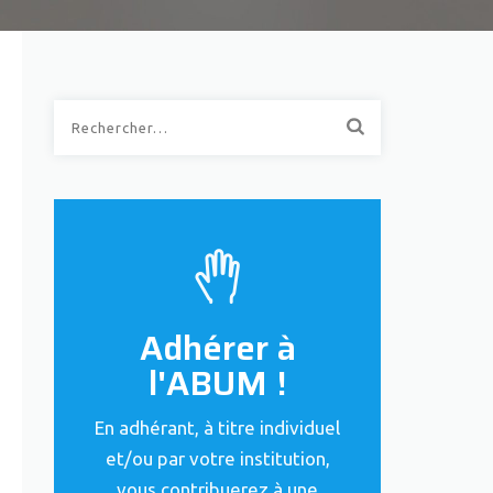
Rechercher :
Adhérer à
l'ABUM !
En adhérant, à titre individuel
et/ou par votre institution,
vous contribuerez à une