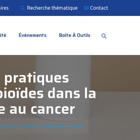
ires
Recherche thématique
Contact
ité
Évènements
Boîte À Outils
 pratiques
ioïdes dans la
ée au cancer
 Prise En Charge De La Douleur Liée Au Cancer