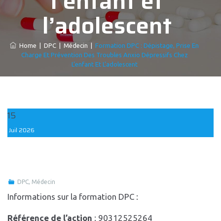
l’enfant et
l’adolescent
Home
|
DPC
|
Médecin
|
Formation DPC : Dépistage, Prise En
Charge Et Prévention Des Troubles Anxio Dépressifs Chez
L’enfant Et L’adolescent
15
Juil
2026
DPC
,
Médecin
Informations sur la formation DPC :
Référence de l’action
: 90312525264