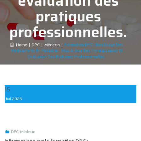
évaluation des
pratiques
professionnelles.
Home
|
DPC
|
Médecin
|
Formation DPC : Bon Usage Des
Médicaments En Pédiatrie : Mise À Jour Des Connaissances Et
Évaluation Des Pratiques Professionnelles.
15
Juil
2026
DPC
,
Médecin