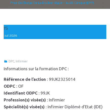
Prise En Charge De La Douleur Aigüe – Audit Clinique (EPP)
15
Juil
2026
DPC
,
Infirmier
Informations sur la formation DPC :
Référence de l’action
: 99JK2325014
ODPC
: OF
Identifiant ODPC
: 99JK
Profession(s) visée(s)
: Infirmier
Spécialité(s) visée(s)
: Infirmier Diplômé d’Etat (IDE)