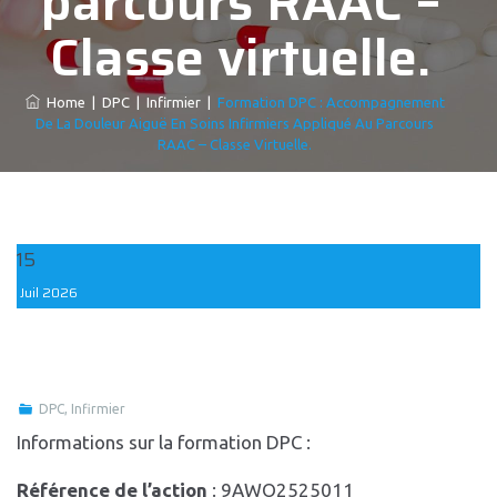
parcours RAAC –
Classe virtuelle.
Home
|
DPC
|
Infirmier
|
Formation DPC : Accompagnement
De La Douleur Aiguë En Soins Infirmiers Appliqué Au Parcours
RAAC – Classe Virtuelle.
15
Juil
2026
DPC
,
Infirmier
Informations sur la formation DPC :
Référence de l’action
: 9AWO2525011