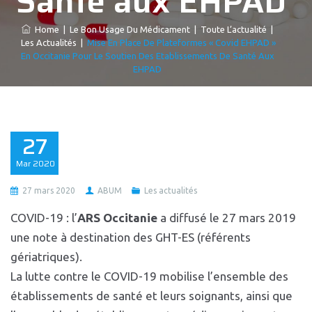
Santé aux EHPAD
Home
|
Le Bon Usage Du Médicament
|
Toute L’actualité
|
Les Actualités
|
Mise En Place De Plateformes « Covid EHPAD »
En Occitanie Pour Le Soutien Des Etablissements De Santé Aux
EHPAD
27
Mar
2020
27 mars 2020
ABUM
Les actualités
COVID-19 : l’
ARS Occitanie
a diffusé le 27 mars 2019
une note à destination des GHT-ES (référents
gériatriques).
La lutte contre le COVID-19 mobilise l’ensemble des
établissements de santé et leurs soignants, ainsi que