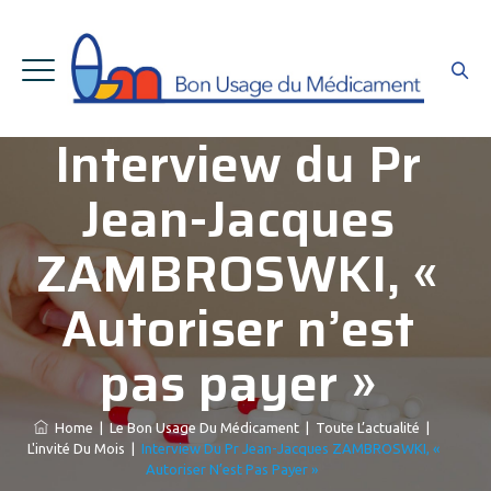
Interview du Pr
Jean-Jacques
ZAMBROSWKI, «
Autoriser n’est
pas payer »
Home
|
Le Bon Usage Du Médicament
|
Toute L’actualité
|
L'invité Du Mois
|
Interview Du Pr Jean-Jacques ZAMBROSWKI, «
Autoriser N’est Pas Payer »