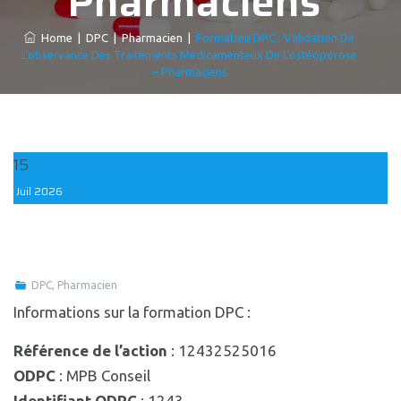
Pharmaciens
Home
|
DPC
|
Pharmacien
|
Formation DPC : Validation De
L’observance Des Traitements Médicamenteux De L’ostéoporose
– Pharmaciens
15
Juil
2026
DPC
,
Pharmacien
Informations sur la formation DPC :
Référence de l’action
: 12432525016
ODPC
: MPB Conseil
Identifiant ODPC
: 1243