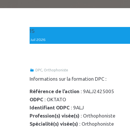
15
Juil
2026
DPC
,
Orthophoniste
Informations sur la formation DPC :
Référence de l’action
: 9ALJ2425005
ODPC
: OKTATO
Identifiant ODPC
: 9ALJ
Profession(s) visée(s)
: Orthophoniste
Spécialité(s) visée(s)
: Orthophoniste