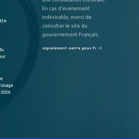
En cas d’événement
indésirable, merci de
utte
consulter le site du
gouvernement Français.
signalement-sante.gouv.fr
du
eur
de
n Usage
 2026