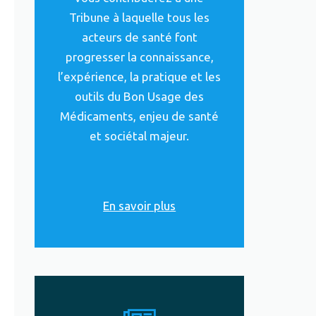
Tribune à laquelle tous les
acteurs de santé font
progresser la connaissance,
l’expérience, la pratique et les
outils du Bon Usage des
Médicaments, enjeu de santé
et sociétal majeur.
En savoir plus