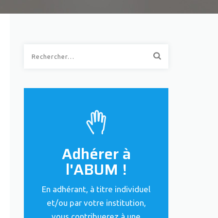
Rechercher :
Adhérer à
l'ABUM !
En adhérant, à titre individuel
et/ou par votre institution,
vous contribuerez à une