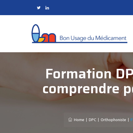
Formation DPC
comprendre po
Home
|
DPC
|
Orthophoniste
|
F