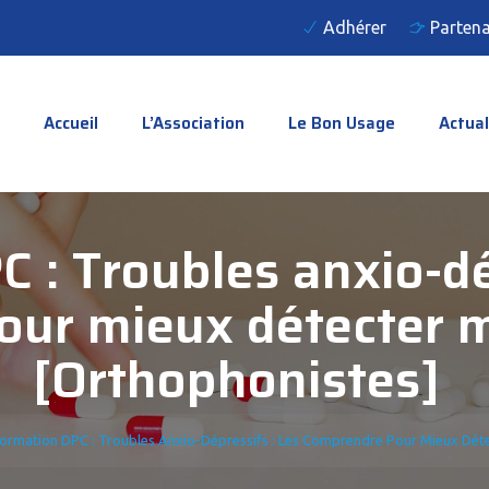
Adhérer
Partena
Accueil
L’Association
Le Bon Usage
Actual
 : Troubles anxio-dép
ur mieux détecter m
[Orthophonistes]
ormation DPC : Troubles Anxio-Dépressifs : Les Comprendre Pour Mieux Déte