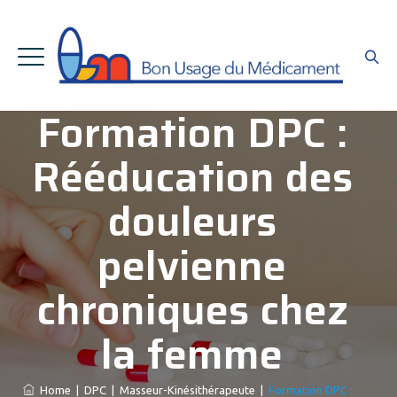
Formation DPC :
Rééducation des
douleurs
pelvienne
chroniques chez
la femme
Home
|
DPC
|
Masseur-Kinésithérapeute
|
Formation DPC :