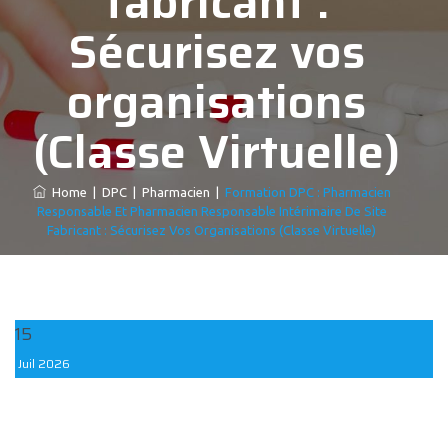
fabricant :
Sécurisez vos
organisations
(Classe Virtuelle)
Home
|
DPC
|
Pharmacien
|
Formation DPC : Pharmacien
Responsable Et Pharmacien Responsable Intérimaire De Site
Fabricant : Sécurisez Vos Organisations (Classe Virtuelle)
15
Juil
2026