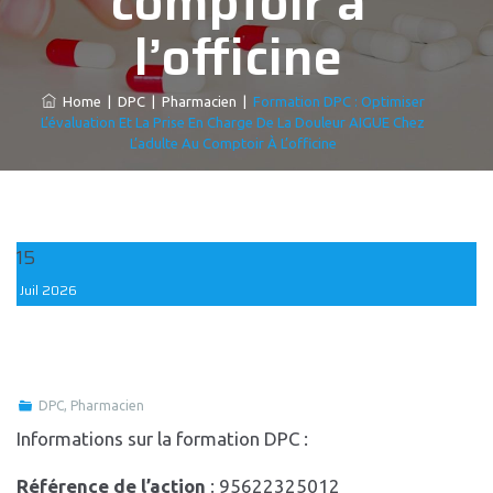
comptoir à
l’officine
Home
|
DPC
|
Pharmacien
|
Formation DPC : Optimiser
L’évaluation Et La Prise En Charge De La Douleur AIGUE Chez
L’adulte Au Comptoir À L’officine
15
Juil
2026
DPC
,
Pharmacien
Informations sur la formation DPC :
Référence de l’action
: 95622325012