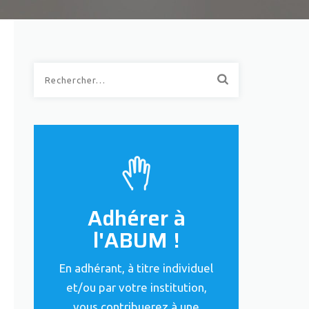
Rechercher :
Adhérer à
l'ABUM !
En adhérant, à titre individuel
et/ou par votre institution,
vous contribuerez à une