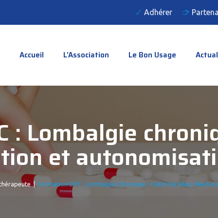
Adhérer
Partena
Accueil
L’Association
Le Bon Usage
Actual
 : Lombalgie chroniq
ation et autonomisat
thérapeute
|
Formation DPC : Lombalgie Chronique : Outils De Bilan, Rééduc