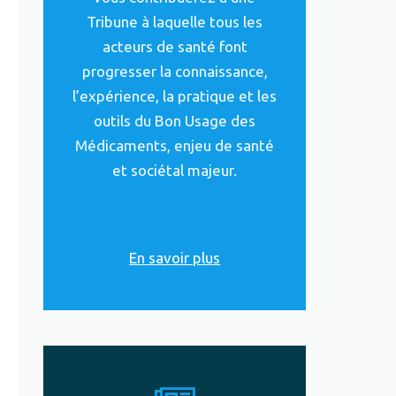
Tribune à laquelle tous les
acteurs de santé font
progresser la connaissance,
l’expérience, la pratique et les
outils du Bon Usage des
Médicaments, enjeu de santé
et sociétal majeur.
En savoir plus