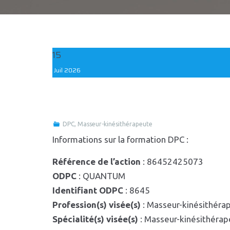
15
Juil
2026
DPC
,
Masseur-kinésithérapeute
Informations sur la formation DPC :
Référence de l’action
: 86452425073
ODPC
: QUANTUM
Identifiant ODPC
: 8645
Profession(s) visée(s)
: Masseur-kinésithéra
Spécialité(s) visée(s)
: Masseur-kinésithéra