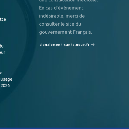
En cas d’événement
indésirable, merci de
utte
consulter le site du
gouvernement Français.
signalement-sante.gouv.fr
du
eur
de
n Usage
 2026