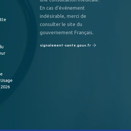
En cas d’événement
indésirable, merci de
utte
consulter le site du
gouvernement Français.
signalement-sante.gouv.fr
du
eur
de
n Usage
 2026