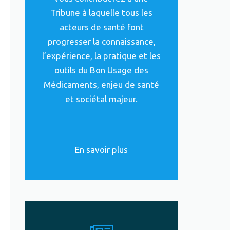
Tribune à laquelle tous les
acteurs de santé font
progresser la connaissance,
l’expérience, la pratique et les
outils du Bon Usage des
Médicaments, enjeu de santé
et sociétal majeur.
En savoir plus