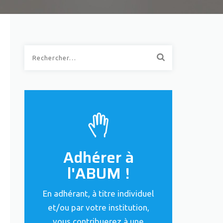
Rechercher :
Adhérer à
l'ABUM !
En adhérant, à titre individuel
et/ou par votre institution,
vous contribuerez à une