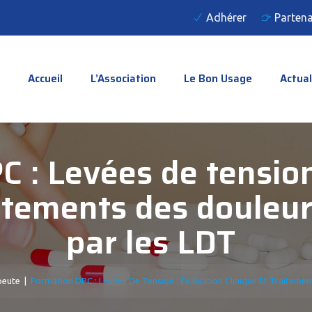
Adhérer
Partena
Accueil
L’Association
Le Bon Usage
Actual
 : Levées de tension
aitements des douleu
par les LDT
peute
|
Formation DPC : Levées De Tension : Évaluation Clinique Et Traiteme