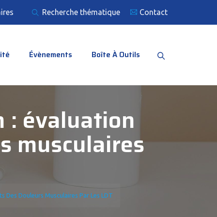
ires
Recherche thématique
Contact
ité
Évènements
Boîte À Outils
 : évaluation
rs musculaires
nts Des Douleurs Musculaires Par Les LDT