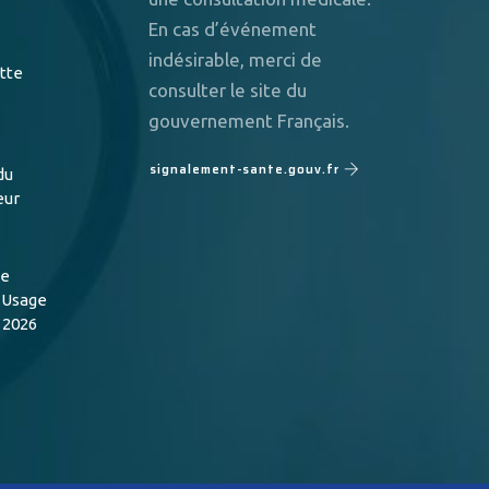
En cas d’événement
indésirable, merci de
utte
consulter le site du
gouvernement Français.
signalement-sante.gouv.fr
du
eur
de
n Usage
 2026