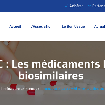
Adhérer
Partena
Accueil
L’Association
Le Bon Usage
Actual
 : Les médicaments b
biosimilaires
|
Préparateur En Pharmacie
|
Formation DPC : Les Médicaments Biologiques 