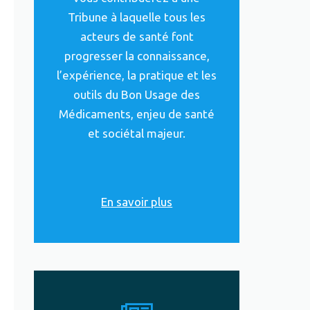
Tribune à laquelle tous les
acteurs de santé font
progresser la connaissance,
l’expérience, la pratique et les
outils du Bon Usage des
Médicaments, enjeu de santé
et sociétal majeur.
En savoir plus