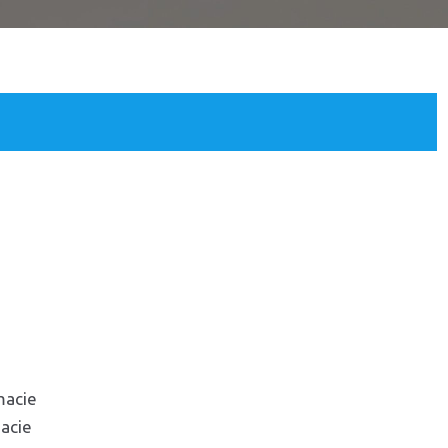
macie
acie