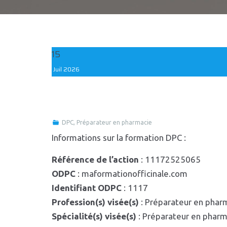
15
Juil
2026
DPC
,
Préparateur en pharmacie
Informations sur la formation DPC :
Référence de l’action
: 11172525065
ODPC
: maformationofficinale.com
Identifiant ODPC
: 1117
Profession(s) visée(s)
: Préparateur en phar
Spécialité(s) visée(s)
: Préparateur en pharm