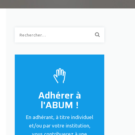
Rechercher :
Adhérer à
l'ABUM !
En adhérant, à titre individuel
et/ou par votre institution,
vous contribuerez à une