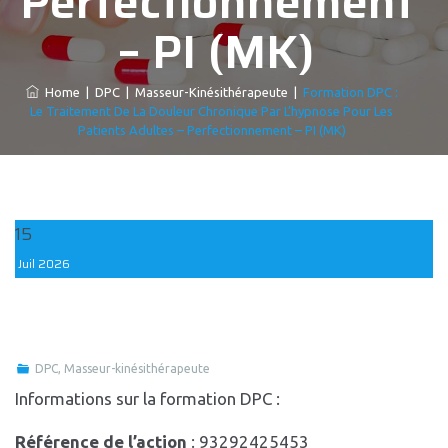
Perfectionnement
– PI (MK)
Home
|
DPC
|
Masseur-Kinésithérapeute
|
Formation DPC :
Le Traitement De La Douleur Chronique Par L’hypnose Pour Les
Patients Adultes – Perfectionnement – PI (MK)
15
Juil
2026
DPC
,
Masseur-kinésithérapeute
Informations sur la formation DPC :
Référence de l’action
: 93292425453