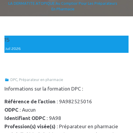
LA DERMATITE ATOPIQUE Au Comptoir Pour Les Préparateurs
En Pharmacie
15
Juil
2026
DPC
,
Préparateur en pharmacie
Informations sur la formation DPC :
Référence de l’action
: 9A982525016
ODPC
: Aucun
Identifiant ODPC
: 9A98
Profession(s) visée(s)
: Préparateur en pharmacie