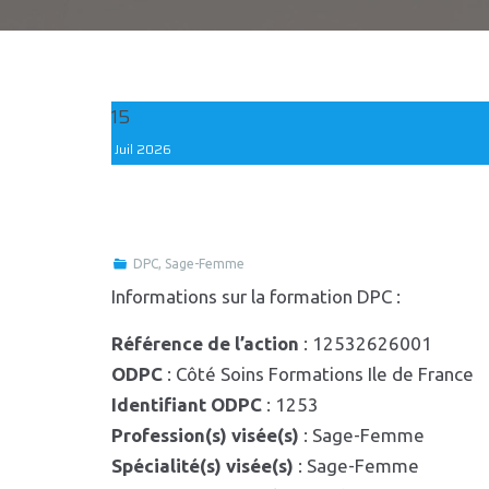
15
Juil
2026
DPC
,
Sage-Femme
Informations sur la formation DPC :
Référence de l’action
: 12532626001
ODPC
: Côté Soins Formations Ile de France
Identifiant ODPC
: 1253
Profession(s) visée(s)
: Sage-Femme
Spécialité(s) visée(s)
: Sage-Femme