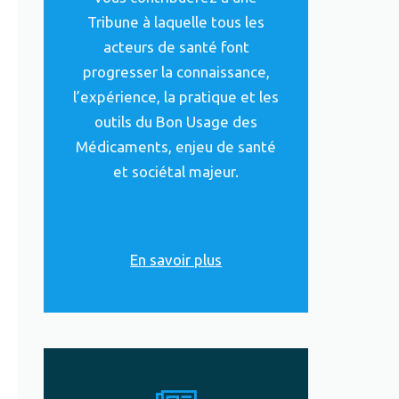
Tribune à laquelle tous les
acteurs de santé font
progresser la connaissance,
l’expérience, la pratique et les
outils du Bon Usage des
Médicaments, enjeu de santé
et sociétal majeur.
En savoir plus