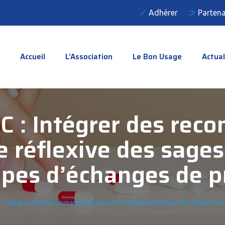
Adhérer
Partena
Accueil
L’Association
Le Bon Usage
Actual
C : Intégrer des re
ue réflexive des sag
pes d’échanges de p
 : Intégrer Des Recommandations Dans La Pratique Réflexive Des Sages-Fe