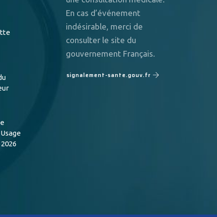
En cas d’événement
indésirable, merci de
utte
consulter le site du
gouvernement Français.
signalement-sante.gouv.fr
du
eur
de
n Usage
 2026