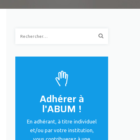
Rechercher :
Adhérer à
l'ABUM !
En adhérant, à titre individuel
et/ou par votre institution,
vous contribuerez à une