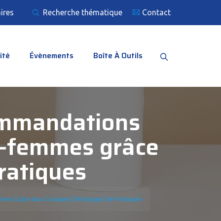
ires
Recherche thématique
Contact
ité
Évènements
Boîte À Outils
commandations
es-femmes grâce
ratiques
mmes Grâce Aux Groupes D’échanges De Pratiques