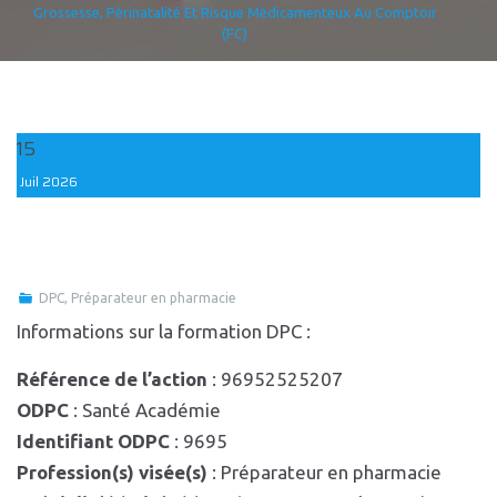
Grossesse, Périnatalité Et Risque Médicamenteux Au Comptoir
(FC)
15
Juil
2026
DPC
,
Préparateur en pharmacie
Informations sur la formation DPC :
Référence de l’action
: 96952525207
ODPC
: Santé Académie
Identifiant ODPC
: 9695
Profession(s) visée(s)
: Préparateur en pharmacie