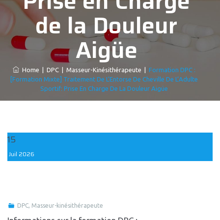
Prise en Charge
de la Douleur
Aigüe
Home
|
DPC
|
Masseur-Kinésithérapeute
|
Formation DPC :
[Formation Mixte] Traitement De L’Entorse De Cheville De L’Adulte
Sportif: Prise En Charge De La Douleur Aigüe
15
Juil
2026
DPC
,
Masseur-kinésithérapeute