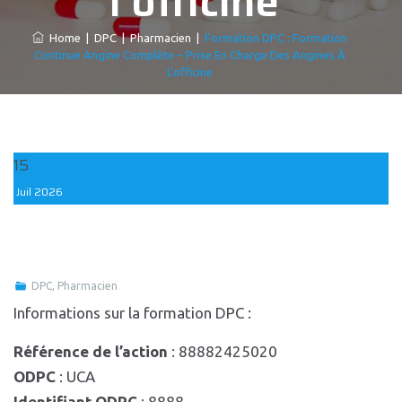
l’officine
Home
|
DPC
|
Pharmacien
|
Formation DPC : Formation
Continue Angine Complète – Prise En Charge Des Angines À
L’officine
15
Juil
2026
DPC
,
Pharmacien
Informations sur la formation DPC :
Référence de l’action
: 88882425020
ODPC
: UCA
Identifiant ODPC
: 8888