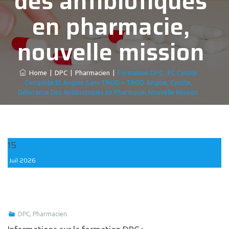
des antibiotiques
en pharmacie,
nouvelle mission
Home
|
DPC
|
Pharmacien
|
Formation DPC : FC Cystite
Complète Et Angine Sans TROD – TROD Angine, Cystite,
Délivrance Des Antibiotiques En Pharmacie, Nouvelle Mission
15
Juil
2026
DPC
,
Pharmacien