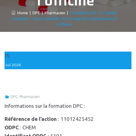
l’officine
Home
|
DPC
|
Pharmacien
|
Formation DPC : FC Cystite
Complète – Classe Virtuelle : Bon Usage Des Antibiotiques À
L’officine
15
Juil
2026
DPC
,
Pharmacien
Informations sur la formation DPC :
Référence de l’action
: 11012425452
ODPC
: CHEM
Identifiant ODPC
: 1101